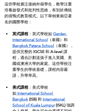
這些學校廣泛接納外籍學生，教學注重
培養啟發式和批判性思維，有別於傳統
的填鴨式教育模式。以下舉例東南亞著
名的國際學校：
英式課程
：英式學校如 
Garden 
International School
（泰國）和 
Bangkok Patana School
（泰國），
提供完整的 
IGCSE
 和 
A-level
 課
程，適合計劃送孩子進入英國、美
國或澳洲大學的家庭。這些學校注
重學生的學術基礎，課程內容嚴
謹，升學率高。
美式課程
：美式學校
如
International School 
Bangkok
 (ISB)
 和 
International 
School of Kuala Lumpur
 (ISKL) 
強調