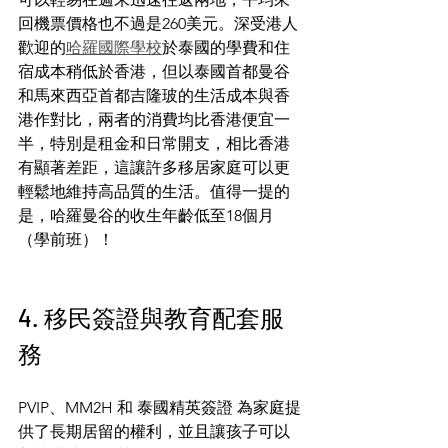
回機票價格也不過是260美元。深受港人
歡迎的
哈羅國際學校
於泰國的學費和住
宿成本稍低於香港，但以泰國首都曼谷
和馬來西亞首都吉隆玻的生活成本與香
港作對比，兩者的消費均比香港便宜一
半，特別是租金和日常開支，相比香港
有顯著差距，這讓許多移居家庭可以更
輕鬆地維持高品質的生活。值得一提的
是，哈羅曼谷的收生年齡低至18個月
（學前班）！
4. 移民簽證與教育配套服
務
PVIP、MM2H 和 泰國精英簽證 為家庭提
供了長期居留的權利，並且讓孩子可以