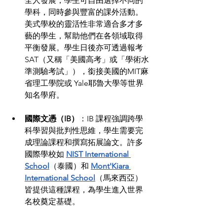
全人發展，學生可自由選擇不同的
學科，同時參與豐富的課外活動。
美式學校的靈活性非常適合多才多
藝的學生，幫助他們在各領域取得
平衡發展。學生日後亦可透過報
考
SAT（又稱「美國高考」或「學術水
準測驗考試」），
銜接美國的MIT麻
省理工學院或 Yale耶魯大學等世界
知名學府。
國際文憑（IB）
：IB 課程強調跨學
科學習與批判性思維，學生需要完
成理論課程和撰寫拓展論文。許多
國際學校如 
NIST International 
School
（泰國）和 
Mont'Kiara 
International School
（馬來西亞）
皆提供這種課程，為學生進入世界
名校奠定基礎。