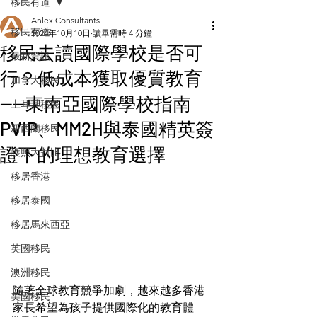
移民有道
Anlex Consultants
移民有道
2024年10月10日
讀畢需時 4 分鐘
移民去讀國際學校是否可
最新資訊
行？低成本獲取優質教育
加拿大移民
——東南亞國際學校指南
土耳其移民
PVIP、MM2H與泰國精英簽
新西蘭移民
證下的理想教育選擇
護照大對比
移居香港
移居泰國
移居馬來西亞
英國移民
澳洲移民
隨著全球教育競爭加劇，越來越多香港
美國移民
家長希望為孩子提供國際化的教育體