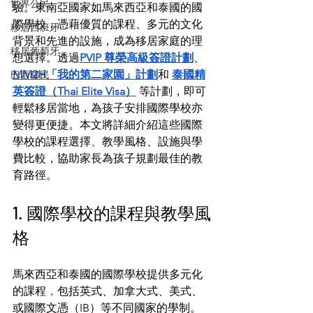
世界公民
驗。東南亞國家如馬來西亞和泰國的國
際學校，憑藉優質的課程、多元的文化
移居西班牙
背景和先進的設施，成為移居家庭的理
移居葡萄牙
想選擇。透過
PVIP 尊榮高級簽證計劃
、
MM2H「我的第二家園」計劃
和 
泰國精
巴西移民
英簽證（Thai Elite Visa）
 等計劃，即可
輕鬆移居當地，為孩子安排國際學校亦
變得更便捷。本文將詳細介紹這些國際
學校的課程選擇、教學風格、設施與學
費比較，協助家長為孩子規劃最佳的教
育路徑。
1. 國際學校的課程與教學風
格
馬來西亞和泰國的國際學校提供多元化
的課程
，
包括英式、加拿大式、美式、
或國際文憑（IB）等不同國家的學制。