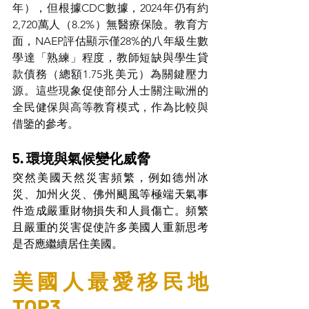
年），但根據CDC數據，2024年仍有約
2,720萬人（8.2%）無醫療保險。教育方
面，NAEP評估顯示僅28%的八年級生數
學達「熟練」程度，教師短缺與學生貸
款債務（總額1.75兆美元）為關鍵壓力
源。這些現象促使部分人士關注歐洲的
全民健保與高等教育模式，作為比較與
借鑒的參考。
5. 環境與氣候變化威脅
突然美國天然災害頻繁，例如德州冰
災、加州火災、佛州颶風等極端天氣事
件造成嚴重財物損失和人員傷亡。頻繁
且嚴重的災害促使許多美國人重新思考
是否應繼續居住美國。
美國人最愛移民地
TOP3