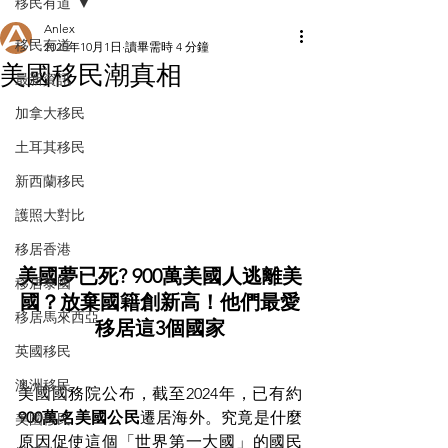
移民有道
Anlex
移民有道
2025年10月1日
讀畢需時 4 分鐘
美國移民潮真相
最新資訊
加拿大移民
土耳其移民
新西蘭移民
護照大對比
移居香港
美國夢已死? 900萬美國人逃離美
移居泰國
國？放棄國籍創新高！他們最愛
移居馬來西亞
移居這3個國家
英國移民
澳洲移民
美國國務院公布，截至2024年，已有約
900萬名美國公民
遷居海外。究竟是什麼
美國移民
原因促使這個「世界第一大國」的國民