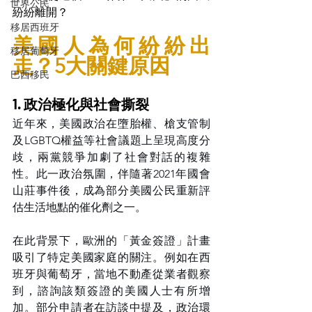
世界公民
紛紛離開？
移居西班牙
美國人為何紛紛出
移居葡萄牙
走？5大關鍵原因
巴西移民
1. 政治極化與社會撕裂
近年來，美國政治在墮胎權、槍支管制
及LGBTQ權益等社會議題上呈現高度分
歧，兩黨競爭加劇了社會對話的複雜
性。此一政治氛圍，伴隨著2021年國會
山莊事件後，成為部分美國公民重新評
估生活地點的催化劑之一。
在此背景下，歐洲的「黃金簽證」計畫
吸引了特定美國家庭的關注。例如在西
班牙與葡萄牙，當地不動產從業者觀察
到，諮詢該類簽證的美國人士有所增
加。部分申請者在訪談中提及，政治環