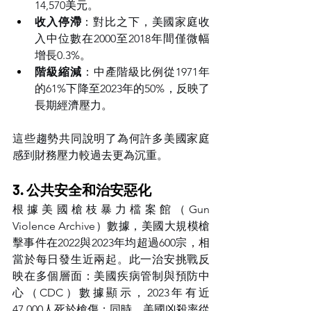
14,570美元。
收入停滯
：對比之下，美國家庭收
入中位數在2000至2018年間僅微幅
增長0.3%。
階級縮減
：中產階級比例從1971年
的61%下降至2023年的50%，反映了
長期經濟壓力。
這些趨勢共同說明了為何許多美國家庭
感到財務壓力較過去更為沉重。
3. 公共安全和治安惡化
根據美國槍枝暴力檔案館（Gun 
Violence Archive）數據，美國大規模槍
擊事件在2022與2023年均超過600宗，相
當於每日發生近兩起。此一治安挑戰反
映在多個層面：美國疾病管制與預防中
心（CDC）數據顯示，2023年有近
47,000人死於槍傷；同時，美國凶殺率從