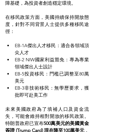
障基礎，為投資者創造穩定環境。
在移民政策方面，美國持續保持開放態
度，針對不同背景人士提供多種移民途
徑：
EB-1A傑出人才移民：適合各領域頂
尖人才
EB-2 NIW國家利益豁免：專為專業
領域傑出人士設計
EB-5投資移民：門檻已調整至80萬
美元
EB-3非技術移民：無學歷要求，獲
批即可赴美工作
未來美國政府為了填補人口及資金流
失，可能會維持相對開放的移民政策。
特朗普政府已宣布
500萬美元的美國黃金
簽證 (Trump Card) 現在降至100萬美元
，