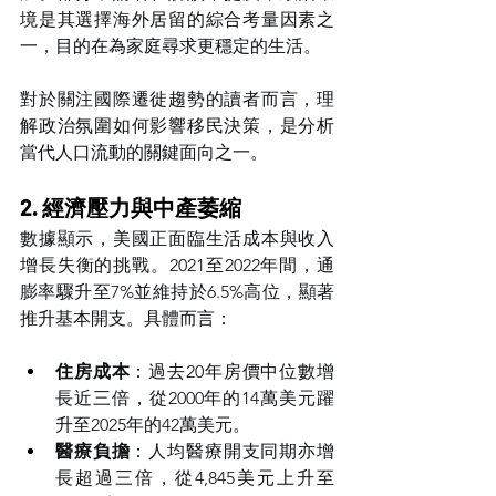
境是其選擇海外居留的綜合考量因素之
一，目的在為家庭尋求更穩定的生活。
對於關注國際遷徙趨勢的讀者而言，理
解政治氛圍如何影響移民決策，是分析
當代人口流動的關鍵面向之一。
2. 經濟壓力與中產萎縮
數據顯示，美國正面臨生活成本與收入
增長失衡的挑戰。2021至2022年間，通
膨率驟升至7%並維持於6.5%高位，顯著
推升基本開支。具體而言：
住房成本
：過去20年房價中位數增
長近三倍，從2000年的14萬美元躍
升至2025年的42萬美元。
醫療負擔
：人均醫療開支同期亦增
長超過三倍，從4,845美元上升至