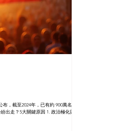
，截至2024年，已有約 900萬名美國