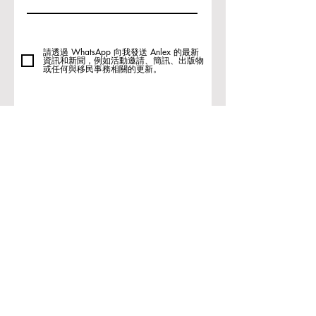
請透過 WhatsApp 向我發送 Anlex 的最新
資訊和新聞，例如活動邀請、簡訊、出版物
或任何與移民事務相關的更新。
Submit
總部 /