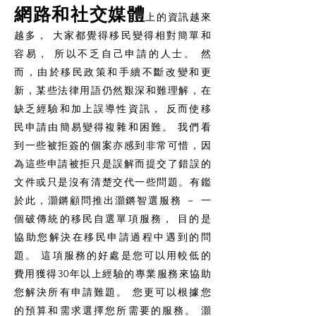
網路和社交媒體
上的資訊越來
越多， 大家都覺得移民變得相對簡單和
容易， 所以不乏自己申請的人士。 然
而，由於移民政策和手續不斷改變和更
新，某些法律用語仍然艱深和難理解，在
缺乏經驗和加上誤導性資訊， 反而使移
民申請由簡易變得複雜和困難。 我們看
到一些被拒簽的個案亦感到非常可惜，因
為這些申請被拒只是誤解而提交了錯誤的
文件或只是沒有清楚交代一些問題。有鑑
於此，灝鏘顧問推出灝鏘智選服務 － 一
個破傳統的移民自選單項服務， 目的是
協助您解決在移民申請過程中遇到的問
題。 這項服務的好處是您可以用較低的
費用獲得30年以上經驗的專業服務來協助
您解決所有申請難題。 您更可以根據您
的預算和需求選擇您所需要的服務。 灝