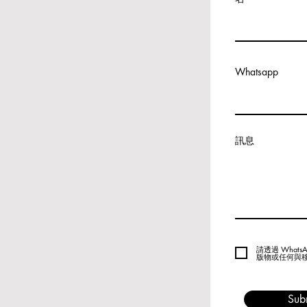
Whatsapp
訊息
請透過 What
版物或任何與
Sub