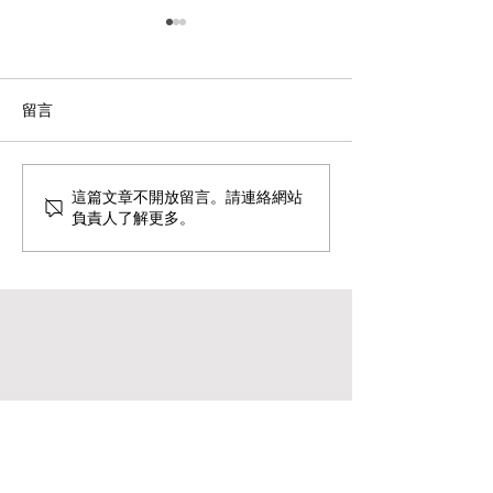
留言
泰國Thai Elite簽證、馬來
唔想北上退休？
這篇文章不開放留言。請連絡網站
負責人了解更多。
西亞MM2H第二家園計劃
世界：您的亞洲
Anlex免中介費幫你搞移
休簽證攻略——
居！
西亞、西班牙、