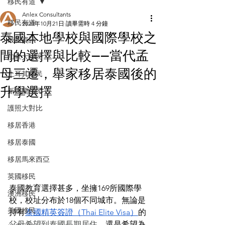
移民有道
Anlex Consultants
移民有道
2024年10月21日
讀畢需時 4 分鐘
泰國本地學校與國際學校之
最新資訊
間的選擇與比較——當代孟
加拿大移民
母三遷，舉家移居泰國後的
土耳其移民
升學選擇
新西蘭移民
護照大對比
移居香港
移居泰國
移居馬來西亞
英國移民
泰國教育選擇甚多，坐擁169所國際學
澳洲移民
校，校址分布於18個不同城市。無論是
美國移民
持有
泰國精英簽證（Thai Elite Visa）
的
父母希望到泰國長期居住
，還是希望為