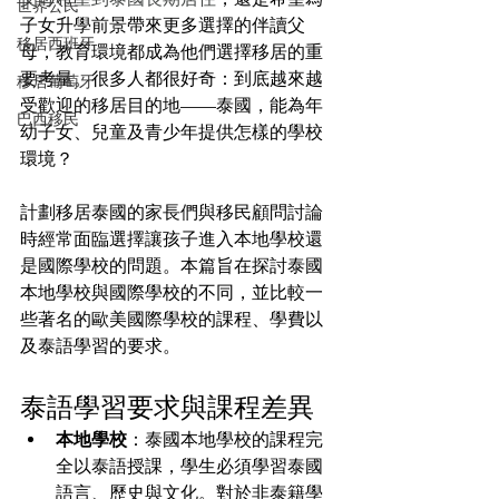
世界公民
子女升學前景帶來更多選擇的伴讀父
移居西班牙
母，教育環境都成為他們選擇移居的重
要考量。很多人都很好奇：到底越來越
移居葡萄牙
受歡迎的移居目的地——泰國，能為年
巴西移民
幼子女、兒童及青少年提供怎樣的學校
環境？
計劃移居泰國的家長們與移民顧問討論
時經常面臨選擇讓孩子進入本地學校還
是國際學校的問題。本篇旨在探討泰國
本地學校與國際學校的不同，並比較一
些著名的歐美國際學校的課程、學費以
及泰語學習的要求。
泰語學習要求與課程差異
本地學校
：泰國本地學校的課程完
全以泰語授課，學生必須學習泰國
語言、歷史與文化。對於非泰籍學